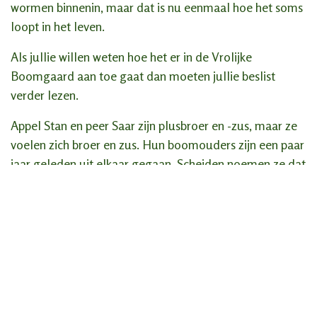
wormen binnenin, maar dat is nu eenmaal hoe het soms
loopt in het leven.
Als jullie willen weten hoe het er in de Vrolijke
Boomgaard aan toe gaat dan moeten jullie beslist
verder lezen.
Appel Stan en peer Saar zijn plusbroer en -zus, maar ze
voelen zich broer en zus. Hun boomouders zijn een paar
jaar geleden uit elkaar gegaan. Scheiden noemen ze dat
ook. Pol Peer is de nieuwe partner van mama Appel en
hij is ook de papa van peer Saar en haar broer Sep. Het is
allemaal een beetje ingewikkeld maar in de Vrolijke
Boomgaard hoort iedereen er bij!
De ouders van Stan zijn twee appels afkomstig uit elk
een bijzondere appelboom. Stan heeft nog een jongere
broer Olaf en een jongere zus Sien. Hij voelt zich voor