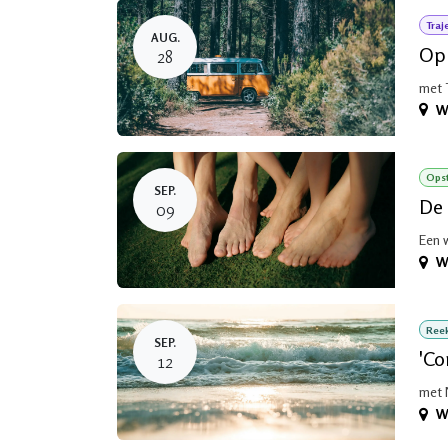
Traj
AUG.
Op 
28
met 
W
Opst
SEP.
De 
09
Een 
W
Ree
SEP.
'Co
12
met 
W