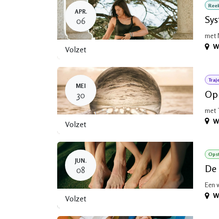
Ree
APR.
Sys
06
met 
W
Volzet
Traj
MEI
Op 
30
met 
W
Volzet
Opst
JUN.
De 
08
Een 
W
Volzet