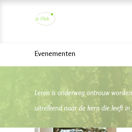
Overslaan naar inhoud
Startpagina
Aanbod
Over mij
Blog
Ag
Evenementen
Leren is onderweg ontrouw worden 
uitreikend naar de kern die leeft in 