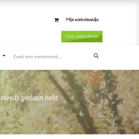
Mijn winkelmandje
​Ons contacteren​
d
e steeds gedaan hebt