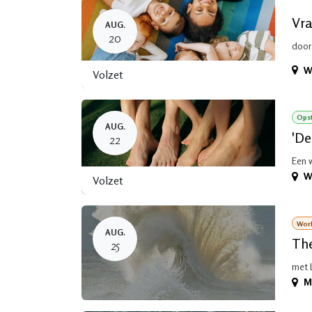
Vra
AUG.
20
door
W
Volzet
Opst
AUG.
'De
22
Een 
W
Volzet
Wor
AUG.
The
25
met 
M