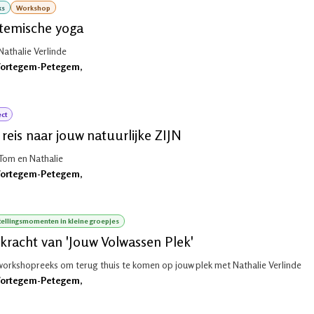
ks
Workshop
temische yoga
Nathalie Verlinde
ortegem-Petegem
,
ect
reis naar jouw natuurlijke ZIJN
Tom en Nathalie
ortegem-Petegem
,
ellingsmomenten in kleine groepjes
kracht van 'Jouw Volwassen Plek'
workshopreeks om terug thuis te komen op jouw plek met Nathalie Verlinde
ortegem-Petegem
,