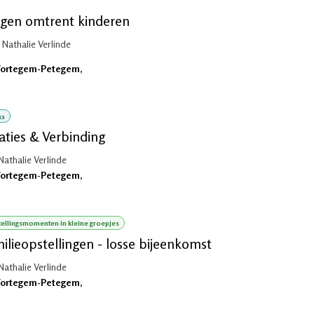
gen omtrent kinderen
 Nathalie Verlinde
ortegem-Petegem
,
ks
aties & Verbinding
Nathalie Verlinde
ortegem-Petegem
,
ellingsmomenten in kleine groepjes
ilieopstellingen - losse bijeenkomst
Nathalie Verlinde
ortegem-Petegem
,