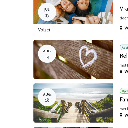
Vra
JUL.
15
door
W
Volzet
Ree
AUG.
Rel
14
met 
W
Opst
AUG.
Fam
18
met 
W