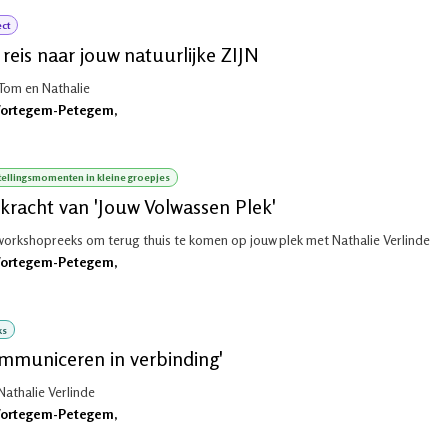
ect
reis naar jouw natuurlijke ZIJN
Tom en Nathalie
ortegem-Petegem
,
ellingsmomenten in kleine groepjes
kracht van 'Jouw Volwassen Plek'
workshopreeks om terug thuis te komen op jouw plek met Nathalie Verlinde
ortegem-Petegem
,
ks
mmuniceren in verbinding'
Nathalie Verlinde
ortegem-Petegem
,