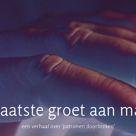
laatste groet aan 
een verhaal over 'patronen doorbreken'