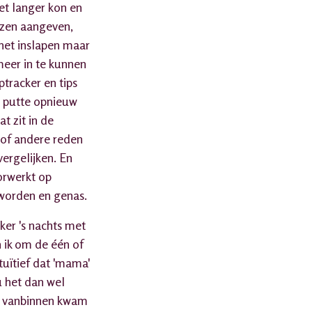
iet langer kon en
nzen aangeven,
 het inslapen maar
eer in te kunnen
tracker en tips
n putte opnieuw
t zit in de
of andere reden
ergelijken. En
oorwerkt op
eworden en genas.
ker 's nachts met
n ik om de één of
ntuïtief dat 'mama'
u het dan wel
ep vanbinnen kwam