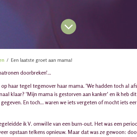
en
Een laatste groet aan mama!
patronen doorbreken'...
 op haar tegel tegenover haar mama. 'We hadden toch al a
aal klaar? 'Mijn mama is gestorven aan kanker' en ik heb di
gegeven. En toch... waren we iets vergeten of mocht iets eer
begeleidde ik V. omwille van een burn-out. Het was een perio
weer opstaan telkens opnieuw. Maar dat was ze gewoon: doo