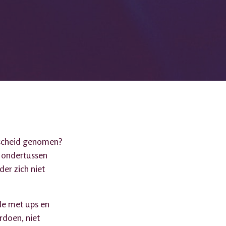
fscheid genomen?
t ondertussen
der zich niet
de met ups en
rdoen, niet