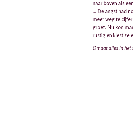
naar boven als een
... De angst had 
meer weg te cijfe
groet. Nu kon mam
rustig en kiest ze
Omdat alles in het 
in
Verhalen