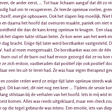
ven, de ander eerst, ... Tot haar lichaam aangaf dat dit zo n
 nodig had om te recupereren. Ze leerde opnieuw voelen, gre
chzelf, energie opbouwen. Ook het slapen liep moeilijk. Niet
 en daarna het hoofd dat overuren maakte, paniek om niet m
oeidheid die dan de kans kreeg opnieuw te knagen. Een slaap
ok het slapen lukte stilaan beter. Ze kon weer aan het werk e
 dag bracht. Enige tijd later werd borstkanker vastgesteld. Da
V. had al meer meegemaakt. De borstkanker was om de één 
 burn-out of de burn-out had ervoor gezorgd dat ze nu kon v
ze zich erdoor, vastberaden dat positief zijn ook positief d
daar een les uit te leren had. Ze was haar eigen therapeut g
ts en zonder reden werd ze enige tijd later opnieuw steeds wak
t. Dit kan niet, dit niet nog een keer ... Tijdens de sessie ko
ang stilstaan bij de verhalen van het hoofd. Iets in mij wist i
moest komen. Alles was reeds uitgeklaard, maar een check zo
n op die tegel gebeurde was intens. Een emotie, iets van di