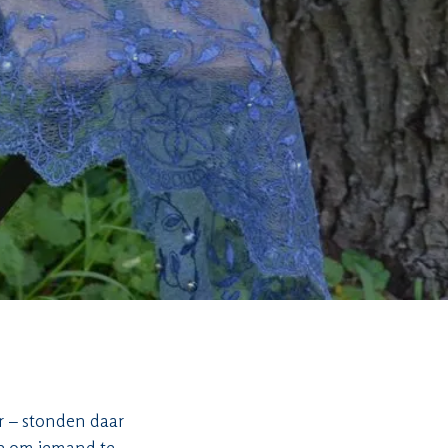
r – stonden daar
ze om iemand te