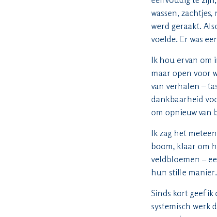
wassen, zachtjes, 
werd geraakt. Als
voelde. Er was ee
Ik hou ervan om i
maar open voor wa
van verhalen – tas
dankbaarheid voo
om opnieuw van be
Ik zag het metee
boom, klaar om ha
veldbloemen – ee
hun stille manier.
Sinds kort geef ik
systemisch werk d