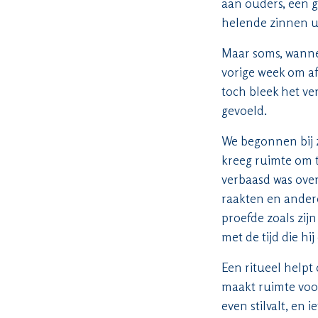
aan ouders, een g
helende zinnen ui
Maar soms, wannee
vorige week om af
toch bleek het ver
gevoeld.
We begonnen bij z
kreeg ruimte om te
verbaasd was over
raakten en andere
proefde zoals zij
met de tijd die h
Een ritueel helpt
maakt ruimte voo
even stilvalt, en