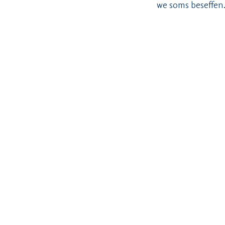
we soms beseffen
De vaas en de kom
– stil, maar niet
wel helpen helen. 
in
Verhalen