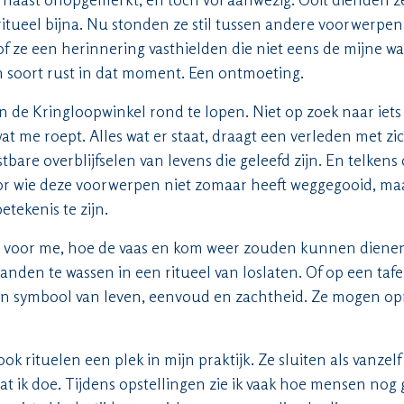
ritueel bijna. Nu stonden ze stil tussen andere voorwerpen,
of ze een herinnering vasthielden die niet eens de mijne was
n soort rust in dat moment. Een ontmoeting.
n de Kringloopwinkel rond te lopen. Niet op zoek naar iets 
t me roept. Alles wat er staat, draagt een verleden met z
tbare overblijfselen van levens die geleefd zijn. En telkens
r wie deze voorwerpen niet zomaar heeft weggegooid, maa
tekenis te zijn.
n voor me, hoe de vaas en kom weer zouden kunnen diene
nden te wassen in een ritueel van loslaten. Of op een tafe
n symbool van leven, eenvoud en zachtheid. Ze mogen op
 ook rituelen een plek in mijn praktijk. Ze sluiten als vanzelf
at ik doe. Tijdens opstellingen zie ik vaak hoe mensen nog