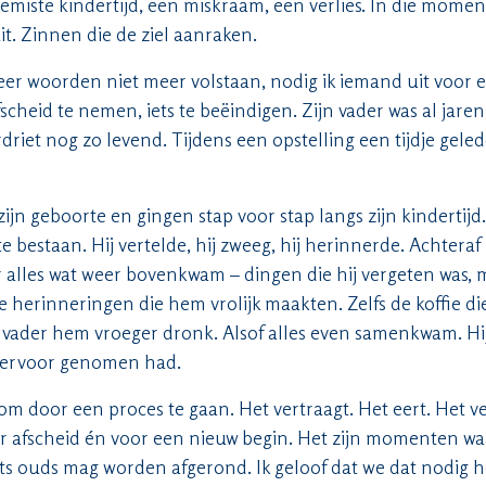
emiste kindertijd, een miskraam, een verlies. In die mome
t. Zinnen die de ziel aanraken.
r woorden niet meer volstaan, nodig ik iemand uit voor e
scheid te nemen, iets te beëindigen. Zijn vader was al jare
driet nog zo levend. Tijdens een opstelling een tijdje geled
ijn geboorte en gingen stap voor stap langs zijn kindertijd
 bestaan. Hij vertelde, hij zweeg, hij herinnerde. Achteraf z
 alles wat weer bovenkwam – dingen die hij vergeten was, 
 herinneringen die hem vrolijk maakten. Zelfs de koffie di
n vader hem vroeger dronk. Alsof alles even samenkwam. Hij
ij ervoor genomen had.
 om door een proces te gaan. Het vertraagt. Het eert. Het v
r afscheid én voor een nieuw begin. Het zijn momenten wa
 iets ouds mag worden afgerond. Ik geloof dat we dat nodig