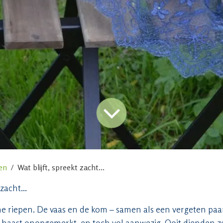
en
Wat blijft, spreekt zacht...
zacht...
me riepen. De vaas en de kom – samen als een vergeten paa
, haast onopgemerkt, en toch vol aanwezig. Ooit dienden 