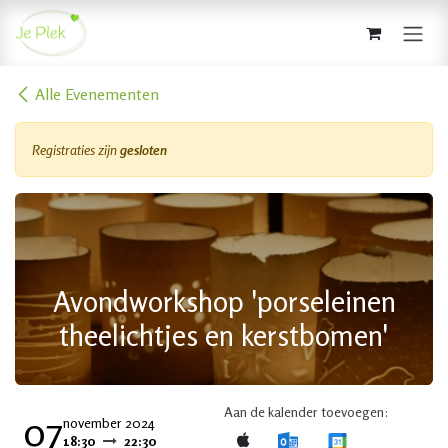
Overslaan naar inhoud
Alle Evenementen
Registraties zijn
gesloten
Avondworkshop 'porseleinen
theelichtjes en kerstbomen'
Aan de kalender toevoegen:
07
november 2024
18:30
22:30