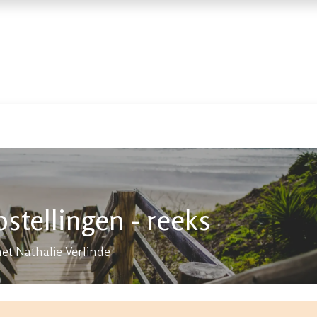
enda
Contact
stellingen - reeks
et Nathalie Verlinde