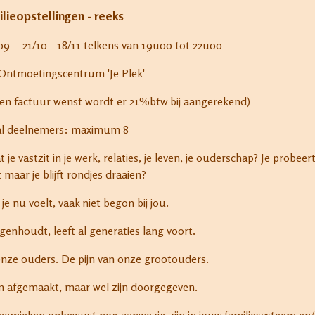
lieopstellingen - reeks
 - 21/10 - 18/11 telkens van 19u00 tot 22u00
 Ontmoetingscentrum 'Je Plek'
 een factuur wenst wordt er 21%btw bij aangerekend)
al deelnemers: maximum 8
 je vastzit in je werk, relaties, je leven, je ouderschap? Je probeer
t maar je blijft rondjes draaien?
e nu voelt, vaak niet begon bij jou.
genhoudt, leeft al generaties lang voort.
onze ouders. De pijn van onze grootouders.
ijn afgemaakt, maar wel zijn doorgegeven.