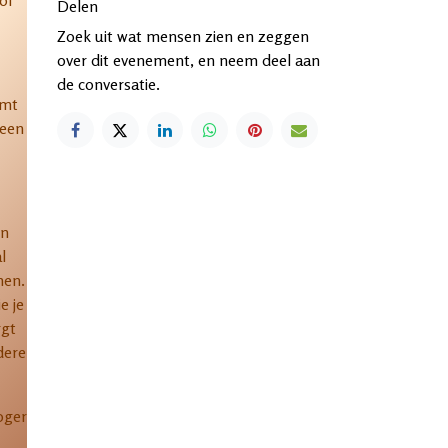
of
Delen
Zoek uit wat mensen zien en zeggen
over dit evenement, en neem deel aan
de conversatie.
omt
 een
en
l
nen.
e je
rgt
dere
oger