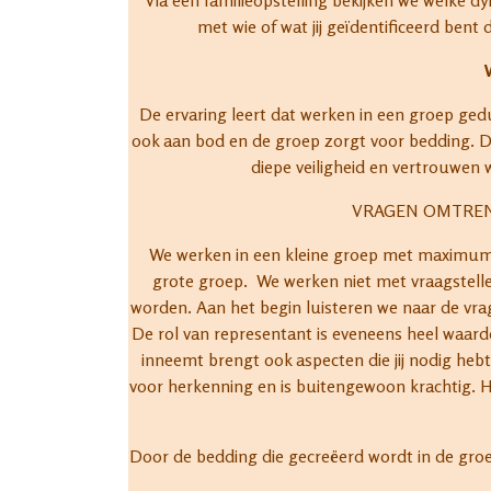
Via een familieopstelling bekijken we welke 
met wie of wat jij geïdentificeerd bent
De ervaring leert dat werken in een groep ge
ook aan bod en de groep zorgt voor bedding. D
diepe veiligheid en vertrouwen 
VRAGEN OMTREN
We werken in een kleine groep met maximum 1
grote groep. We werken niet met vraagstell
worden. Aan het begin luisteren we naar de vra
De rol van representant is eveneens heel waarde
inneemt brengt ook aspecten die jij nodig he
voor herkenning en is buitengewoon krachtig. 
Door de bedding die gecreëerd wordt in de groep,