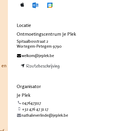
Locatie
Ontmoetingscentrum Je Plek
Spitaalbosstraat 2
Wortegem-Petegem 9790
welkom@jeplek.be
t en
Routebeschrijving
Organisator
Je Plek
0476473117
+32 476 47 31 17
nathalieverlinde@jeplek.be