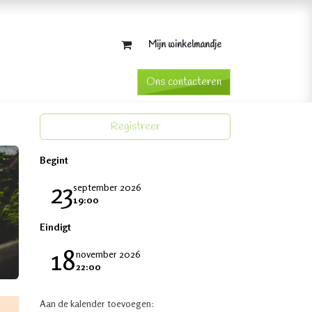
Mijn winkelmandje
​Ons contacteren​
Registreer
Begint
23
september 2026
19:00
Eindigt
18
november 2026
22:00
Aan de kalender toevoegen: