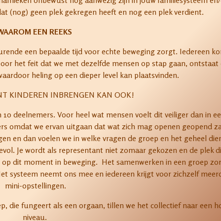
dynamieken onbewust nog aanwezig zijn in jouw familiesysteem en/
 dat (nog) geen plek gekregen heeft en nog een plek verdient.
WAAROM EEN REEKS
durende een bepaalde tijd voor echte beweging zorgt. Iedereen k
oor het feit dat we met dezelfde mensen op stap gaan, ontstaat
waardoor heling op een dieper level kan plaatsvinden.
T KINDEREN INBRENGEN KAN OOK!
0 deelnemers. Voor heel wat mensen voelt dit veiliger dan in e
ers omdat we ervan uitgaan dat wat zich mag openen geopend za
gen en dan voelen we in welke vragen de groep en het geheel die
vol. Je wordt als representant niet zomaar gekozen en de plek di
bt op dit moment in beweging. Het samenwerken in een groep zo
Het systeem neemt ons mee en iedereen krijgt voor zichzelf meer
mini-opstellingen.
 die fungeert als een orgaan, tillen we het collectief naar een h
niveau.