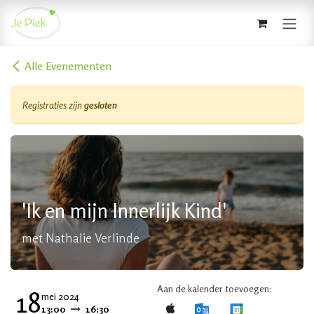
Overslaan naar inhoud
Alle Evenementen
Registraties zijn
gesloten
'Ik en mijn Innerlijk Kind'
met Nathalie Verlinde
Aan de kalender toevoegen:
18
mei 2024
13:00
16:30