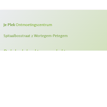
Je Plek
Ontmoetingscentrum
Spitaalbosstraat 2 Wortegem-Petegem
De helende kracht van aandacht...
​Het grootste geschenk dat je kan ontvangen is door
de ander gezien, gehoord, begrepen en aangeraakt
te worden. ​Wanneer dat gebeurt ontstaat er
verbinding.
0476 47 31 17
welkom@jeplek.be