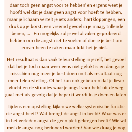
daar toch geen angst voor te hebben' en ergens weet je
hoofd wel dat je daar geen angst voor hoeft te hebben,
maar je lichaam vertelt je iets anders: hartkloppingen, een
druk op je borst, een vreemd gevoel in je maag, trillende
benen, ... En mogelijks zal je wel al vaker geprobeerd
hebben om die angst niet te voelen of doe je je best om
erover heen te raken maar lukt het je niet...
Het resultaat is dan vaak teleurstelling in jezelf, het gevoel
dat het je toch maar weer eens niet gelukt is en dan ga je
misschien nog meer je best doen met als resultaat nog
meer teleurstelling. Of het kan ook gebeuren dat je liever
vlucht en de situaties waar je angst voor hebt uit de weg
gaat met als gevolg dat je beperkt wordt in je doen en laten.
Tijdens een opstelling kijken we welke systemische functie
die angst heeft? Wat brengt de angst in beeld? Waar was er
in het verleden angst die geen plek gekregen heeft? Wie wil
met de angst nog herinnerd worden? Van wie draag je nog