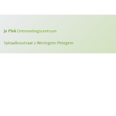
Je Plek
Ontmoetingscentrum
Spitaalbosstraat 2 Wortegem-Petegem
De helende kracht van aandacht...
​Het grootste geschenk dat je kan ontvangen is door
de ander gezien, gehoord, begrepen en aangeraakt
te worden. ​Wanneer dat gebeurt ontstaat er
verbinding.
0476 47 31 17