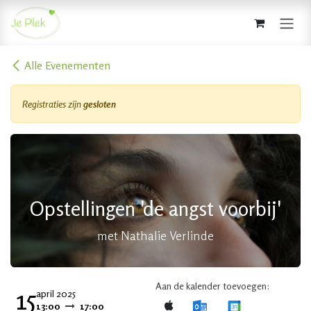
Overslaan naar inhoud
Alle Evenementen
Registraties zijn
gesloten
Opstellingen 'de angst voorbij'
met Nathalie Verlinde
Aan de kalender toevoegen:
15
april 2025
13:00
17:00